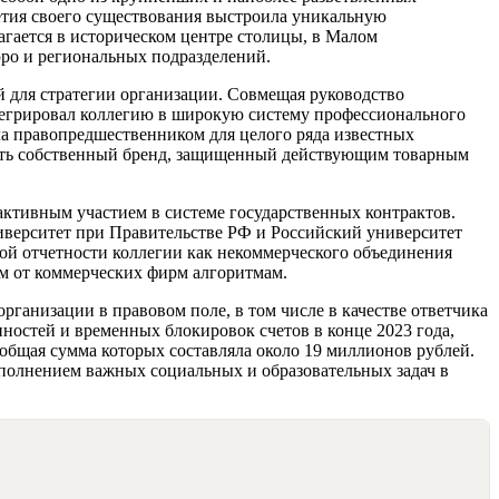
летия своего существования выстроила уникальную
гается в историческом центре столицы, в Малом
юро и региональных подразделений.
й для стратегии организации. Совмещая руководство
тегрировал коллегию в широкую систему профессионального
ла правопредшественником для целого ряда известных
вать собственный бренд, защищенный действующим товарным
активным участием в системе государственных контрактов.
верситет при Правительстве РФ и Российский университет
ой отчетности коллегии как некоммерческого объединения
ым от коммерческих фирм алгоритмам.
ганизации в правовом поле, в том числе в качестве ответчика
ностей и временных блокировок счетов в конце 2023 года,
 общая сумма которых составляла около 19 миллионов рублей.
полнением важных социальных и образовательных задач в