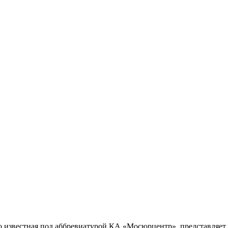
 известная под аббревиатурой КА «Мосюрцентр», представляет 