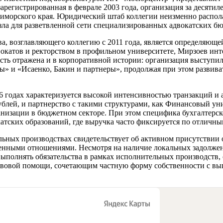
арегистрированная в феврале 2003 года, организация за десяти
морского края. Юридический штаб коллегии неизменно распола
зла для разветвленной сети специализированных адвокатских б
а, возглавляющего коллегию с 2011 года, является определяюще
окатов и ректорством в профильном университете, Мирзоев ин
ость отражена и в корпоративной истории: организация выступи
ры» и «Исаенко, Бакин и партнеры», продолжая при этом разви
6 годах характеризуется высокой интенсивностью транзакций и 
ей, и партнерство с такими структурами, как Финансовый уни
анизации в бюджетном секторе. При этом специфика бухгалтерск
катских образований, где выручка часто фиксируется по отличн
ных производствах свидетельствует об активном присутствии ор
венными отношениями. Несмотря на наличие локальных задолжен
выполнять обязательства в рамках исполнительных производств,
авовой помощи, сочетающим частную форму собственности с вы