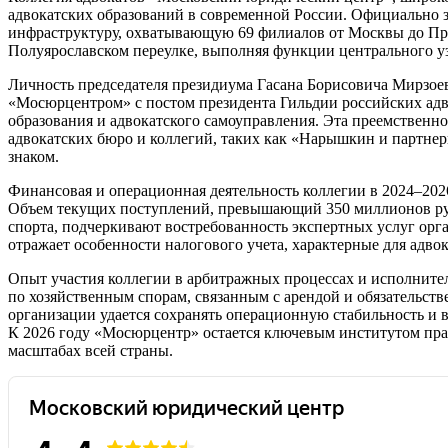
адвокатских образований в современной России. Официально з
инфраструктуру, охватывающую 69 филиалов от Москвы до При
Полуярославском переулке, выполняя функции центрального у
Личность председателя президиума Гасана Борисовича Мирзоев
«Мосюрцентром» с постом президента Гильдии российских адв
образования и адвокатского самоуправления. Эта преемственн
адвокатских бюро и коллегий, таких как «Нарышкин и партне
знаком.
Финансовая и операционная деятельность коллегии в 2024–202
Объем текущих поступлений, превышающий 350 миллионов рубл
спорта, подчеркивают востребованность экспертных услуг орг
отражает особенности налогового учета, характерные для адво
Опыт участия коллегии в арбитражных процессах и исполнитель
по хозяйственным спорам, связанным с арендой и обязательст
организации удается сохранять операционную стабильность и 
К 2026 году «Мосюрцентр» остается ключевым институтом пр
масштабах всей страны.