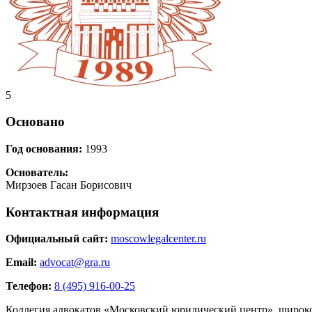
5
Основано
Год основания:
1993
Основатель:
Мирзоев Гасан Борисович
Контактная информация
Официальный сайт:
moscowlegalcenter.ru
Email:
advocat@gra.ru
Телефон:
8 (495) 916-00-25
Коллегия адвокатов «Московский юридический центр», широко