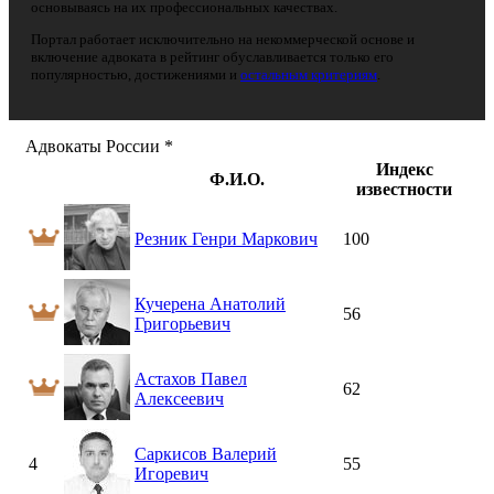
основываясь на их профессиональных качествах.
Портал работает исключительно на некоммерческой основе и
включение адвоката в рейтинг обуславливается только его
популярностью, достижениями и
остальным критериям
.
Адвокаты России *
Индекс
Ф.И.О.
известности
Резник Генри Маркович
100
Кучерена Анатолий
56
Григорьевич
Астахов Павел
62
Алексеевич
Саркисов Валерий
4
55
Игоревич