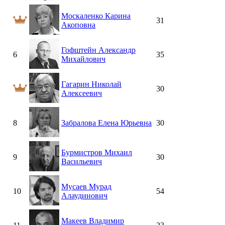
Москаленко Карина
31
Акоповна
Гофштейн Александр
6
35
Михайлович
Гагарин Николай
30
Алексеевич
8
Забралова Елена Юрьевна
30
Бурмистров Михаил
9
30
Васильевич
Мусаев Мурад
10
54
Алаудинович
Макеев Владимир