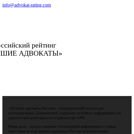
info@advokat-rating.com
ссийский рейтинг
ЧШИЕ АДВОКАТЫ»
«Лучшие адвокаты России» - некомерческий портал для
потенциальных Доверителей, содержит полезную информацию об
адвокатской деятельности и адвокатуре в РФ.
Наша цель – предоставление объективной информации о самых
известных и популярных адвокатах России исключительно