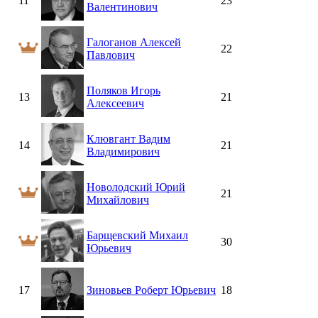
11
23
Валентинович
Галоганов Алексей
22
Павлович
Поляков Игорь
13
21
Алексеевич
Клювгант Вадим
14
21
Владимирович
Новолодский Юрий
21
Михайлович
Барщевский Михаил
30
Юрьевич
17
Зиновьев Роберт Юрьевич
18