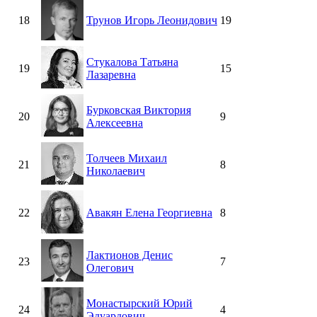
18
Трунов Игорь Леонидович
19
Стукалова Татьяна
19
15
Лазаревна
Бурковская Виктория
20
9
Алексеевна
Толчеев Михаил
21
8
Николаевич
22
Авакян Елена Георгиевна
8
Лактионов Денис
23
7
Олегович
Монастырский Юрий
24
4
Эдуардович