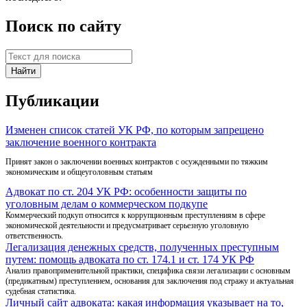
Поиск по сайту
Публикации
Изменен список статей УК РФ, по которым запрещено
заключение военного контракта
Принят закон о заключении военных контрактов с осужденными по тяжким
экономическим и общеуголовным статьям
Адвокат по ст. 204 УК РФ: особенности защиты по
уголовным делам о коммерческом подкупе
Коммерческий подкуп относится к коррупционным преступлениям в сфере
экономической деятельности и предусматривает серьезную уголовную
ответственность.
Легализация денежных средств, полученных преступным
путем: помощь адвоката по ст. 174.1 и ст. 174 УК РФ
Анализ правоприменительной практики, специфика связи легализации с основным
(предикатным) преступлением, основания для заключения под стражу и актуальная
судебная статистика.
Личный сайт адвоката: какая информация указывает на то,