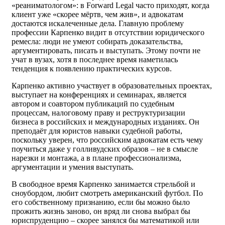
«реаниматологом»: в Forward Legal часто приходят, когда
клиент уже «скорее мёртв, чем жив», и адвокатам
достаются искалеченные дела. Главную проблему
профессии Карпенко видит в отсутствии юридического
ремесла: люди не умеют собирать доказательства,
аргументировать, писать и выступать. Этому почти не
учат в вузах, хотя в последнее время наметилась
тенденция к появлению практических курсов.
Карпенко активно участвует в образовательных проектах,
выступает на конференциях и семинарах, является
автором и соавтором публикаций по судебным
процессам, налоговому праву и реструктуризации
бизнеса в российских и международных изданиях. Он
преподаёт для юристов навыки судебной работы,
поскольку уверен, что российским адвокатам есть чему
поучиться даже у голливудских образов – не в смысле
нарезки и монтажа, а в плане профессионализма,
аргументации и умения выступать.
В свободное время Карпенко занимается стрельбой и
сноубордом, любит смотреть американский футбол. По
его собственному признанию, если бы можно было
прожить жизнь заново, он вряд ли снова выбрал бы
юриспруденцию – скорее занялся бы математикой или