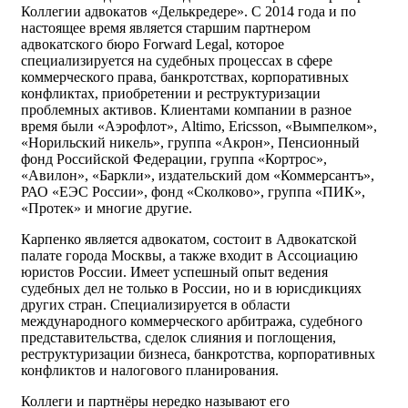
Коллегии адвокатов «Делькредере». С 2014 года и по
настоящее время является старшим партнером
адвокатского бюро Forward Legal, которое
специализируется на судебных процессах в сфере
коммерческого права, банкротствах, корпоративных
конфликтах, приобретении и реструктуризации
проблемных активов. Клиентами компании в разное
время были «Аэрофлот», Altimo, Ericsson, «Вымпелком»,
«Норильский никель», группа «Акрон», Пенсионный
фонд Российской Федерации, группа «Кортрос»,
«Авилон», «Баркли», издательский дом «Коммерсантъ»,
РАО «ЕЭС России», фонд «Сколково», группа «ПИК»,
«Протек» и многие другие.
Карпенко является адвокатом, состоит в Адвокатской
палате города Москвы, а также входит в Ассоциацию
юристов России. Имеет успешный опыт ведения
судебных дел не только в России, но и в юрисдикциях
других стран. Специализируется в области
международного коммерческого арбитража, судебного
представительства, сделок слияния и поглощения,
реструктуризации бизнеса, банкротства, корпоративных
конфликтов и налогового планирования.
Коллеги и партнёры нередко называют его