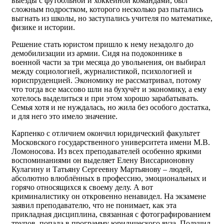
выезды с футбольной и хоккейной командами, был
сложным подростком, которого несколько раз пытались
выгнать из школы, но заступались учителя по математике,
физике и истории.
Решение стать юристом пришло к нему незадолго до
демобилизации из армии. Сидя на подоконнике в
военной части за три месяца до увольнения, он выбирал
между социологией, журналистикой, психологией и
юриспруденцией. Экономику не рассматривал, потому
что тогда все массово шли на бухучёт и экономику, а ему
хотелось выделиться и при этом хорошо зарабатывать.
Семья хотя и не нуждалась, но жила без особого достатка,
и для него это имело значение.
Карпенко с отличием окончил юридический факультет
Московского государственного университета имени М.В.
Ломоносова. Из всех преподавателей особенно яркими
воспоминаниями он выделяет Елену Виссарионовну
Кулагину и Татьяну Сергеевну Мартьянову – людей,
абсолютно влюблённых в профессию, эмоциональных и
горячо относящихся к своему делу. А вот
криминалистику он откровенно ненавидел. На экзамене
заявил преподавателю, что не понимает, как эта
прикладная дисциплина, связанная с фотографированием
трупов, попала в программу юридического вуза. Получил