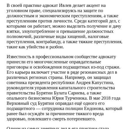
В своей практике адвокат Ивлев делает акцент на
уголовном праве, специализируясь на защите по
должностным и экономическим преступлениям, а также
преступлениям против личности. Среди категорий дел, с
которыми он работает, можно выделить получение и дачу
взятки, злоупотребление и превышение должностных
полномочий, различные виды хищений, налоговые
преступления, контрабанду, а также тяжкие преступления,
такие как убийства и разбои.
Известность в профессиональном сообществе адвокату
принесли его многочисленные оправдательные
приговоры и освобождения подзащитных из-под стражи.
Его карьера включает участие в ряде резонансных дел в
различных регионах страны. Например, он защищал
советника президента республики Андрея Капустина,
руководителя управления капитального строительства
правительства Бурятии Булата Сариева, а также
опального бизнесмена Юрия Турченюка. В мае 2018 года
Верховный суд Бурятии оправдал ещё одного его
подзащитного — сотрудника полиции Ендонова, который
ранее был осуждён за причинение тяжкого вреда
здоровью, повлекшего смерть потерпевшего.
Одним из самых заметных дел в его практике стала