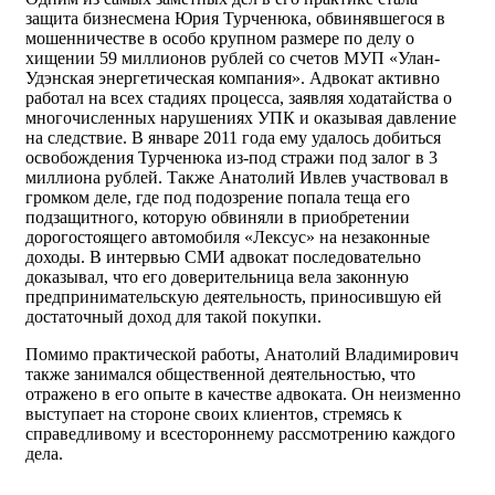
защита бизнесмена Юрия Турченюка, обвинявшегося в
мошенничестве в особо крупном размере по делу о
хищении 59 миллионов рублей со счетов МУП «Улан-
Удэнская энергетическая компания». Адвокат активно
работал на всех стадиях процесса, заявляя ходатайства о
многочисленных нарушениях УПК и оказывая давление
на следствие. В январе 2011 года ему удалось добиться
освобождения Турченюка из-под стражи под залог в 3
миллиона рублей. Также Анатолий Ивлев участвовал в
громком деле, где под подозрение попала теща его
подзащитного, которую обвиняли в приобретении
дорогостоящего автомобиля «Лексус» на незаконные
доходы. В интервью СМИ адвокат последовательно
доказывал, что его доверительница вела законную
предпринимательскую деятельность, приносившую ей
достаточный доход для такой покупки.
Помимо практической работы, Анатолий Владимирович
также занимался общественной деятельностью, что
отражено в его опыте в качестве адвоката. Он неизменно
выступает на стороне своих клиентов, стремясь к
справедливому и всестороннему рассмотрению каждого
дела.