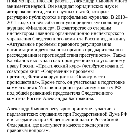
Помимо практической работы, Александр Львович много
занимается наукой. Он кандидат юридических наук и
автор около пятидесяти научных статей, которые
регулярно публикуются в профильных журналах. В 2010–
2011 годах он вёл собственную юридическую колонку в
журнале «Миллионер». В соавторстве со старшим
инспектором Главного организационно-инспекторского
управления Следственного комитета России издал книгу
«Актуальные проблемы правового регулирования
организации и деятельности органов предварительного
расследования и противодействия преступности». Также
Карабанов выступал соавтором учебника по уголовному
праву России «Практический курс» (четвёртое издание),
соавтором книг «Современные проблемы
противодействия коррупции» и «Осмотр места
происшествия». Кроме того, он участвовал в подготовке
комментария к Уголовно-процессуальному кодексу РФ
под общей редакцией председателя Следственного
комитета России Александра Бастрыкина.
Александр Львович регулярно принимает участие в
парламентских слушаниях при Государственной Думе РФ
и в заседаниях при Общественной палате Российской
Федерации, где выступает в качестве эксперта по
правовым вопросам.