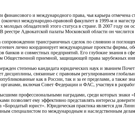
ти финансового и международного права, чья карьера отмечена
окончил международно-правовой факультет в 1999-м и магистрат
х молодых обладателей этого статуса в стране. В 2007 году он
. В реестре Адвокатской палаты Московской области он числится
 сопровождении трансграничных сделок по слиянию и поглощен
ргеевич лично координирует международные проекты фирмы, об
ров банков и совместных предприятий. Его глубокие знания в с
лем Общественной приемной, защищающей права зарубежных инв
ержден степенью кандидата юридических наук и званием Почет
ет дисциплины, связанные с правовым регулированием глобальн
публикованные как в России, так и за ее пределами, а также з
 органами, включая Совет Федерации и ФАС, участвуя в разрабо
 высшими профессиональными наградами, среди которых знаки 
ами позволяет ему эффективно представлять интересы доверите
ла «Бородатый юрист». Юридическая практика является для Линн
ванным специалистом по международным и наследственным делам