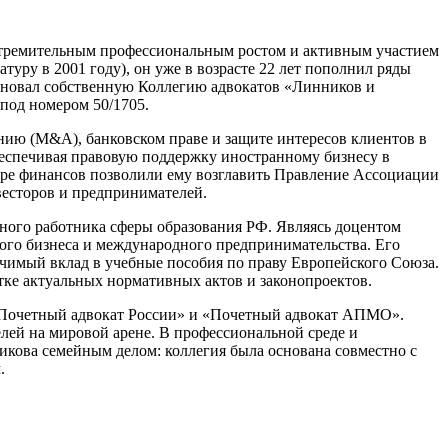
 стремительным профессиональным ростом и активным участием
уру в 2001 году), он уже в возрасте 22 лет пополнил ряды
 основал собственную Коллегию адвокатов «Линников и
 под номером 50/1705.
ию (M&A), банковском праве и защите интересов клиентов в
еспечивая правовую поддержку иностранному бизнесу в
фере финансов позволили ему возглавить Правление Ассоциации
есторов и предпринимателей.
ного работника сферы образования РФ. Являясь доцентом
ого бизнеса и международного предпринимательства. Его
начимый вклад в учебные пособия по праву Европейского Союза.
тке актуальных нормативных актов и законопроектов.
«Почетный адвокат России» и «Почетный адвокат АПМО».
лей на мировой арене. В профессиональной среде и
икова семейным делом: коллегия была основана совместно с
.