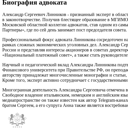
Биография адвоката
Александр Сергеевич Линников - признанный эксперт в облас
в законотворчестве. Получив блестящее образование в МГИМО (
Московской областной коллегии адвокатов, став одним из самы
Партнеры», где по сей день занимает пост председателя совета
Профессиональный фокус адвоката Линникова сосредоточен на
рамках сложных экономических уголовных дел. Александр Се
России и представляя интересы акционеров в советах директо
«Национальный платежный совет», а также стать руководите
Научный и педагогический вклад Александра Линникова подтв
Финансового университета при Правительстве РФ, он препода
авторству принадлежат многочисленные монографии и статьи, о
Кроме того, эксперт активно сотрудничает с государственными
Многогранная деятельность Александра Сергеевича отмечена
Свободное владение итальянским, немецким и английским язык
медиапространстве он также известен как автор Telegram-кана
братом Сергеем, а его супруга Анна также является востребо