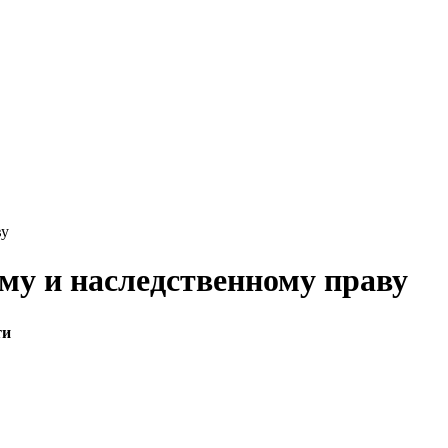
ву
му и наследственному праву
ти