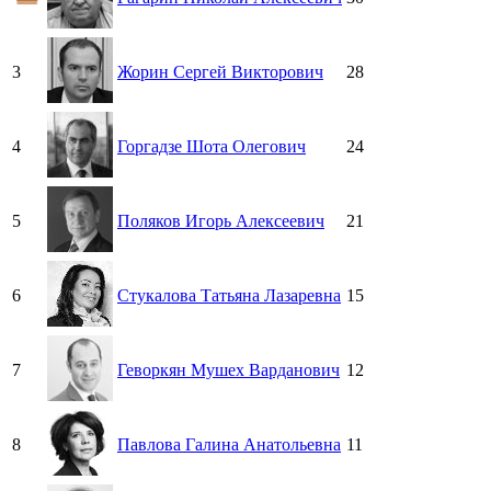
3
Жорин Сергей Викторович
28
4
Горгадзе Шота Олегович
24
5
Поляков Игорь Алексеевич
21
6
Стукалова Татьяна Лазаревна
15
7
Геворкян Мушех Варданович
12
8
Павлова Галина Анатольевна
11