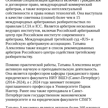
Основная специализация адвоката включает гражданское
и договорное право, международный коммерческий
арбитраж, а также вопросы интеллектуальной
собственности и права новых технологий. Она выступала
в качестве советника (counsel) более чем в 15
международных арбитражных разбирательствах по
правилам LCIA и ICC. Является арбитром нескольких
ведущих институтов, включая Российский арбитражный
центр при Российском институте современного
арбитража, Международный третейский суд «IUS» и
Российскую арбитражную ассоциацию. Татьяна
Алексеевна также входит в список рекомендованных
арбитров Российского центра содействия третейскому
разбирательству.
Помимо практической работы, Татьяна Алексеевна ведет
активную научную и преподавательскую деятельность.
Она является профессором кафедры гражданского права
юридического факультета НИУ ВШЭ (Санкт-Петербург)
(2014–2024), а с 2024 года занимает позицию
приглашенного профессора в Университете Париж
Нантер. Ранее она также преподавала в Санкт-
Петербургском государственном экономическом
университете и на юридическом факультете СПбГУ.
Татьяна Алексеевна является автором более 160 научных