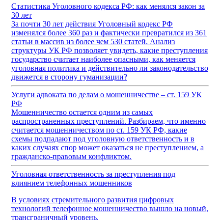
Статистика Уголовного кодекса РФ: как менялся закон за
30 лет
За почти 30 лет действия Уголовный кодекс РФ
изменялся более 360 раз и фактически превратился из 361
статьи в массив из более чем 530 статей. Анализ
структуры УК РФ позволяет увидеть, какие преступления
государство считает наиболее опасными, как меняется
уголовная политика и действительно ли законодательство
движется в сторону гуманизации?
Услуги адвоката по делам о мошенничестве – ст. 159 УК
РФ
Мошенничество остается одним из самых
распространенных преступлений. Разбираем, что именно
считается мошенничеством по ст. 159 УК РФ, какие
схемы подпадают под уголовную ответственность и в
каких случаях спор может оказаться не преступлением, а
гражданско-правовым конфликтом.
Уголовная ответственность за преступления под
влиянием телефонных мошенников
В условиях стремительного развития цифровых
технологий телефонное мошенничество вышло на новый,
трансграничный уровень.