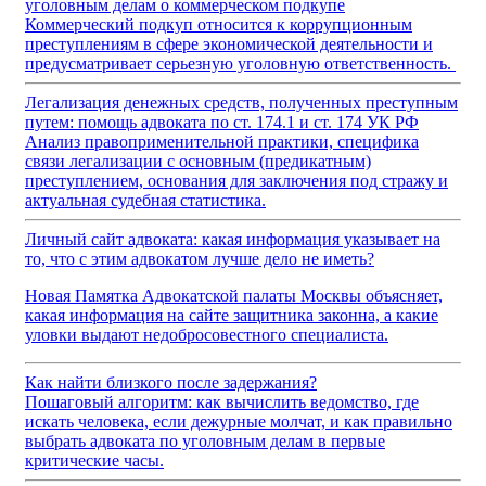
уголовным делам о коммерческом подкупе
Коммерческий подкуп относится к коррупционным
преступлениям в сфере экономической деятельности и
предусматривает серьезную уголовную ответственность.
Легализация денежных средств, полученных преступным
путем: помощь адвоката по ст. 174.1 и ст. 174 УК РФ
Анализ правоприменительной практики, специфика
связи легализации с основным (предикатным)
преступлением, основания для заключения под стражу и
актуальная судебная статистика.
Личный сайт адвоката: какая информация указывает на
то, что с этим адвокатом лучше дело не иметь?
Новая Памятка Адвокатской палаты Москвы объясняет,
какая информация на сайте защитника законна, а какие
уловки выдают недобросовестного специалиста.
Как найти близкого после задержания?
Пошаговый алгоритм: как вычислить ведомство, где
искать человека, если дежурные молчат, и как правильно
выбрать адвоката по уголовным делам в первые
критические часы.