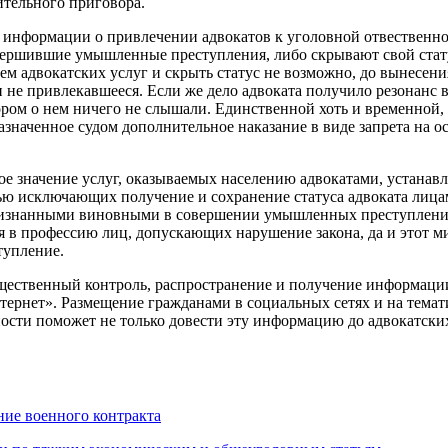
ительного приговора.
я информации о привлечении адвокатов к уголовной отвественн
вершившие умышленные преступления, либо скрывают свой статус
ием адвокатских услуг и скрыть статус не возможно, до вынесен
и не привлекавшееся. Если же дело адвоката получило резонанс 
тором о нем ничего не слышали. Единственной хоть и временной,
значенное судом дополнительное наказание в виде запрета на о
ое значение услуг, оказываемых населению адвокатами, устанавл
тью исключающих получение и сохранение статуса адвоката ли
 признанными виновными в совершении умышленных преступлен
я в профессию лиц, допускающих нарушение закона, да и этот 
тупление.
бщественный контроль, распространение и получение информаци
рнет». Размещение гражданами в социальных сетях и на тема
ости поможет не только довести эту информацию до адвокатских
ние военного контракта