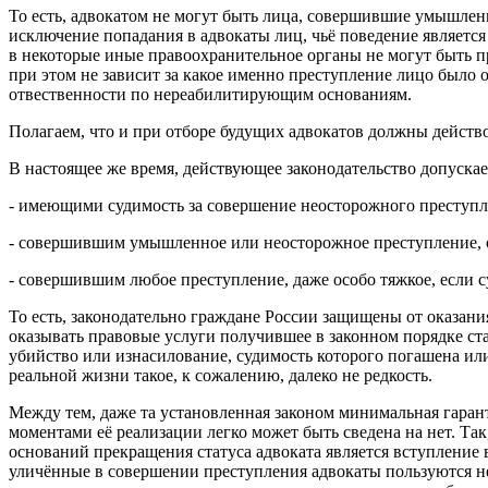
То есть, адвокатом не могут быть лица, совершившие умышленн
исключение попадания в адвокаты лиц, чьё поведение является
в некоторые иные правоохранительное органы не могут быть п
при этом не зависит за какое именно преступление лицо было
отвественности по нереабилитирующим основаниям.
Полагаем, что и при отборе будущих адвокатов должны действ
В настоящее же время, действующее законодательство допуска
- имеющими судимость за совершение неосторожного преступл
- совершившим умышленное или неосторожное преступление, 
- совершившим любое преступление, даже особо тяжкое, если с
То есть, законодательно граждане России защищены от оказан
оказывать правовые услуги получившее в законном порядке ст
убийство или изнасилование, судимость которого погашена или
реальной жизни такое, к сожалению, далеко не редкость.
Между тем, даже та установленная законом минимальная гаран
моментами её реализации легко может быть сведена на нет. Так
оснований прекращения статуса адвоката является вступление
уличённые в совершении преступления адвокаты пользуются н