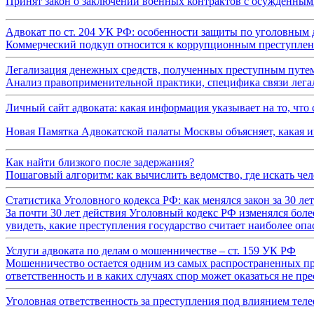
Принят закон о заключении военных контрактов с осужденны
Адвокат по ст. 204 УК РФ: особенности защиты по уголовным 
Коммерческий подкуп относится к коррупционным преступлени
Легализация денежных средств, полученных преступным путем: 
Анализ правоприменительной практики, специфика связи легал
Личный сайт адвоката: какая информация указывает на то, что 
Новая Памятка Адвокатской палаты Москвы объясняет, какая и
Как найти близкого после задержания?
Пошаговый алгоритм: как вычислить ведомство, где искать чел
Статистика Уголовного кодекса РФ: как менялся закон за 30 лет
За почти 30 лет действия Уголовный кодекс РФ изменялся более
увидеть, какие преступления государство считает наиболее оп
Услуги адвоката по делам о мошенничестве – ст. 159 УК РФ
Мошенничество остается одним из самых распространенных пр
ответственность и в каких случаях спор может оказаться не п
Уголовная ответственность за преступления под влиянием те