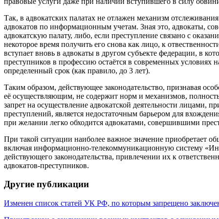
правовые услуги даже при наличии вступившего в силу обвин
Так, в адвокатских палатах не отлажен механизм отслеживани
адвокатов по информационным учетам. Зная это, адвокаты, со
адвокатскую палату, либо, если преступление связано с оказан
некоторое время получить его снова как лицо, к отвественност
вступает вновь в адвокаты в другом субъекте федерации, в ко
преступников в профессию остаётся в современных условиях на
определенный срок (как правило, до 3 лет).
Таким образом, действующее законодательство, признавая особ
её осуществляющим, не содержит норм и механизмов, полнос
запрет на осуществление адвокатской деятельности лицами,
преступлений, является недостаточным барьером для вхождени
при желании легко обходится адвокатами, совершившими прес
При такой ситуации наиболее важное значение приобретает о
включая информационно-телекоммуникационную систему «Инте
действующего законодательства, привлечении их к ответственн
адвокатов-преступников.
Другие публикации
Изменен список статей УК РФ, по которым запрещено заключе