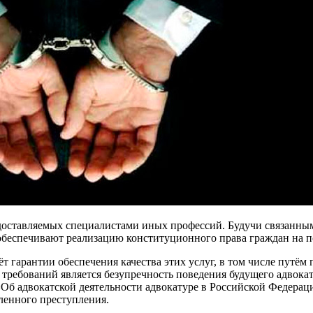
едоставляемых специалистами иных профессий. Будучи связанным
 обеспечивают реализацию конституционного права граждан на
ёт гарантии обеспечения качества этих услуг, в том числе путё
 требований является безупречность поведения будущего адвок
а «Об адвокатской деятельности адвокатуре в Российской Федерац
енного преступления.