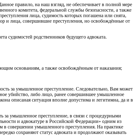
анное правило, на наш взгляд, не обеспечивает в полной мере
твенного комитета, федеральной службы безопасности, а также
реступления лица, судимость которых погашена или снята,
бор и лица, совершившие преступления, но освобождённые от
ета судимостей родственников будущего адвоката.
ющим основаниям, а также освобождённым от наказания;
мость за умышленное преступление. Следовательно, Вам может
ожное убийство, либо лицо, ранее совершившее умышленное
акона описаная ситуация вполне допустима и легитимна, да и в
ть за умышленное преступление, в связи с процедурными
тельности и адвокатуре в Российской Федерации» одним из
ным в совершении умышленного преступления. На практике
ередко сохраняют статус адвоката и продолжают оказывать