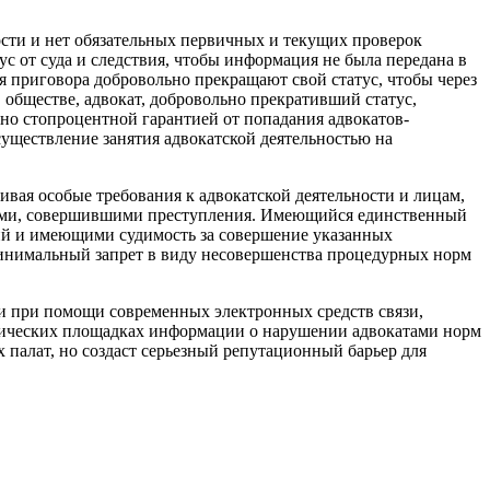
ости и нет обязательных первичных и текущих проверок
 от суда и следствия, чтобы информация не была передана в
ия приговора добровольно прекращают свой статус, чтобы через
в обществе, адвокат, добровольно прекративший статус,
 но стопроцентной гарантией от попадания адвокатов-
существление занятия адвокатской деятельностью на
ивая особые требования к адвокатской деятельности и лицам,
цами, совершившими преступления. Имеющийся единственный
ий и имеющими судимость за совершение указанных
минимальный запрет в виду несовершенства процедурных норм
и при помощи современных электронных средств связи,
тических площадках информации о нарушении адвокатами норм
 палат, но создаст серьезный репутационный барьер для