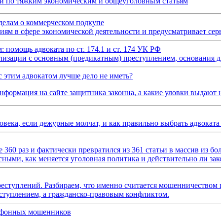
ми по тяжким экономическим и общеуголовным статьям
делам о коммерческом подкупе
ям в сфере экономической деятельности и предусматривает сер
помощь адвоката по ст. 174.1 и ст. 174 УК РФ
изации с основным (предикатным) преступлением, основания для
с этим адвокатом лучше дело не иметь?
нформация на сайте защитника законна, а какие уловки выдают 
овека, если дежурные молчат, и как правильно выбрать адвокат
 360 раз и фактически превратился из 361 статьи в массив из б
асными, как меняется уголовная политика и действительно ли за
еступлений. Разбираем, что именно считается мошенничеством 
реступлением, а гражданско-правовым конфликтом.
лефонных мошенников