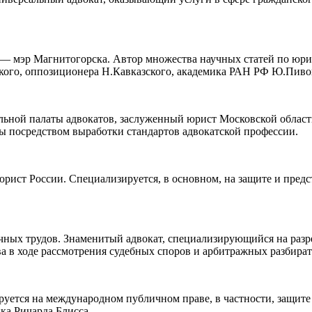
— мэр Магнитогорска. Автор множества научных статей по юри
ого, оппозиционера Н.Кавказского, академика РАН РФ Ю.Пиво
ьной палаты адвокатов, заслуженный юрист Московской области
ы посредством выработки стандартов адвокатской профессии.
юрист России. Специализируется, в основном, на защите и пред
учных трудов. Знаменитый адвокат, специализирующийся на раз
а в ходе рассмотрения судебных споров и арбитражных разбират
ируется на международном публичном праве, в частности, защит
ка Ричарда Блисса.