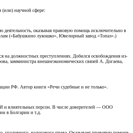
 (или) научной сфере:
кую деятельность, оказывая правовую помощь исключительно в
делам («Бабушкино лукошко», Ювелирный завод «Топаз».)
ся на должностных преступлениях. Добился освобождения из-
рова, замминистра внешнеэкономических связей А. Догаева,
ации РФ. Автор книги «Речи судебные и не только».
МИ и влиятельных персон. В числе доверителей — ООО
и в Болгарии и т.д.
о, уголовного, налогового права. Оказывает правовую помощь