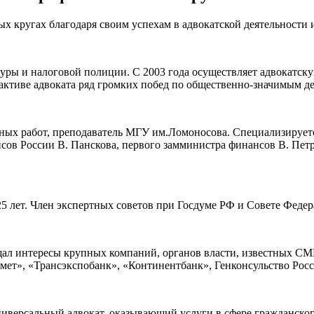
х кругах благодаря своим успехам в адвокатской деятельности и
атуры и налоговой полиции. С 2003 года осуществляет адвокатс
 активе адвоката ряд громких побед по общественно-значимым 
чных работ, преподаватель МГУ им.Ломоносова. Специализирует
сов России В. Панскова, первого замминистра финансов В. Пет
5 лет. Член экспертных советов при Госдуме РФ и Совете Федер
щал интересы крупных компаний, органов власти, известных С
т», «Трансэкспобанк», «Континентбанк», Генконсульство Росси
ниверсальный адвокат, оказывающий услуги в сфере гражданског