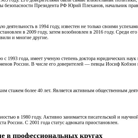
бы безопасности Президента РФ Юрий Плеханов, начальник пра
ю деятельность в 1994 году, известен не только своими успеха
становлен в 2009 году, затем возобновлен в 2016 году. Среди 
или и многие другие.
ю с 1993 года, имеет ученую степень доктора юридических наук 
сменов России. В числе его доверителей — певцы Иосиф Кобзон 
им стажем более 40 лет. Является активным общественным деят
остью в 1980 году. Активно занимается писательской и научной
та России. С 2001 года статус адвоката приостановлен.
ые в профессиональных кругах