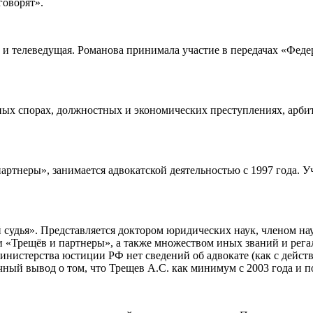
говорят».
 и телеведущая. Романова принимала участие в передачах «Феде
ных спорах, должностных и экономических преступлениях, арби
партнеры», занимается адвокатской деятельностью с 1997 года. 
й судья». Представляется доктором юридических наук, членом 
и «Трещёв и партнеры», а также множеством иных званий и ре
 Министерства юстиции РФ нет сведений об адвокате (как с дейс
чный вывод о том, что Трещев А.С. как минимум с 2003 года и по