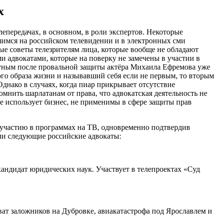
х
лепередачах, в основном, в роли экспертов. Некоторые
шимся на российском телевидении и в электронных сми
ые советы телезрителям лица, которые вообще не обладают
и адвокатами, которые на поверку не замечены в участии в
естным после провальной защиты актёра Михаила Ефремова уже
 образа жизни и называвший себя если не первым, то вторым
Однако в случаях, когда пиар прикрывает отсутствие
мнить шарлатанам от права, что адвокатская деятельность не
ые использует бизнес, не применимы в сфере защиты прав
я участию в программах на ТВ, одновременно подтвердив
или следующие российские адвокаты:
кандидат юридических наук. Участвует в телепроектах «Суд
ват заложников на Дубровке, авиакатастрофа под Ярославлем и