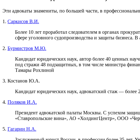
Эти адвокаты знамениты, по большей части, в профессиональны
1.
Саркисов В.И.
Более 10 лет проработал следователем в органах прокур
сфере уголовного судопроизводства и защиты бизнеса. В
2.
Бурмистров М.Ю.
Кандидат юридических наук, автор более 40 ценных нау
под стражи 48 подзащитных, в том числе министра финан
Тамары Рохлиной
3. Костанов Ю.А.
Кандидат юридических наук, адвокатский стаж — более 2
4.
Поляков И.А.
Президент адвокатской палаты Москвы. С успехом защи
«Ставропольские вина», АО «ХолдингЦентр», ООО «Черме
5.
Гагарин Н.А.
Заслуженный юрист России, в профессии более 35 лет. У