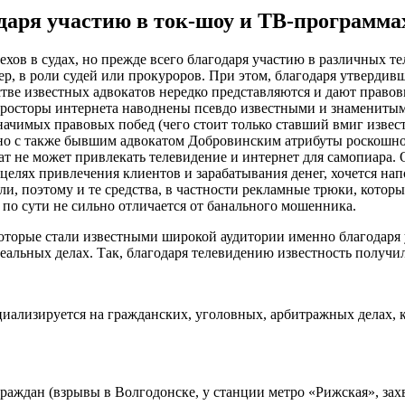
даря участию в ток-шоу и ТВ-программа
хов в судах, но прежде всего благодаря участию в различных те
р, в роли судей или прокуроров. При этом, благодаря утвердив
ве известных адвокатов нередко представляются и дают правов
 просторы интернета наводнены псевдо известными и знаменитым
 значимых правовых побед (чего стоит только ставший вмиг изв
о с также бывшим адвокатом Добровинским атрибуты роскошного
кат не может привлекать телевидение и интернет для самопиара. 
лях привлечения клиентов и зарабатывания денег, хочется напо
ли, поэтому и те средства, в частности рекламные трюки, котор
 по сути не сильно отличается от банального мошенника.
, которые стали известными широкой аудитории именно благодар
реальных делах. Так, благодаря телевидению известность получ
циализируется на гражданских, уголовных, арбитражных делах, 
раждан (взрывы в Волгодонске, у станции метро «Рижская», зах