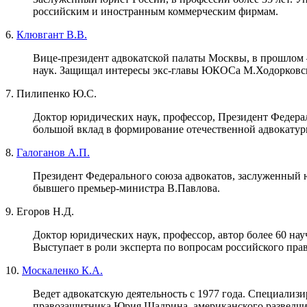
российским и иностранным коммерческим фирмам.
6.
Клювгант В.В.
Вице-президент адвокатской палаты Москвы, в прошлом 
наук. Защищал интересы экс-главы ЮКОСа М.Ходорковск
7. Пилипенко Ю.С.
Доктор юридических наук, профессор, Президент Федерал
большой вклад в формирование отечественной адвокатур
8.
Галоганов А.П.
Президент Федерального союза адвокатов, заслуженный 
бывшего премьер-министра В.Павлова.
9. Егоров Н.Д.
Доктор юридических наук, профессор, автор более 60 на
Выступает в роли эксперта по вопросам российского прав
10.
Москаленко К.А.
Ведет адвокатскую деятельность с 1977 года. Специализ
правозащитника Юрия Шадрина, американского разведчи