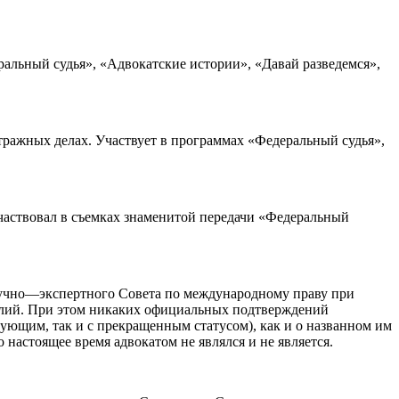
ральный судья», «Адвокатские истории», «Давай разведемся»,
тражных делах. Участвует в программах «Федеральный судья»,
Участвовал в съемках знаменитой передачи «Федеральный
научно—экспертного Совета по международному праву при
галий. При этом никаких официальных подтверждений
твующим, так и с прекращенным статусом), как и о названном им
 настоящее время адвокатом не являлся и не является.