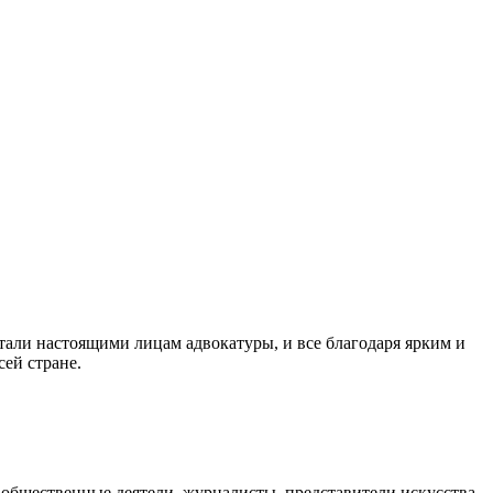
тали настоящими лицам адвокатуры, и все благодаря ярким и
ей стране.
 общественные деятели, журналисты, представители искусства,