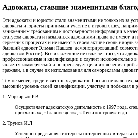
Адвокаты, ставшие знаменитыми благо
Эти адвокаты и юристы стали знаменитыми не только из-за успе
адвокаты и юристы принимали участие в игровых шоу, наприме
заниженным требованиям к достоверности информации в качест
статусом адвоката и называться адвокатами права не имеют, а
серьёзных процессах и не имеют в своём активе сколь-нибудь
бывший адвокат Эльман Пашаев, демонстрировавший совместн
адвокатом России). Все изложенное не означает того, что адво
профессионализма и квалификации и служит исключительно в це
является коммерческой и не преследует цели извлечения прибы
граждан, а в случае их использования для саморекламы адвокат
Тем не менее, среди известных адвокатов России не мало тех
высокий уровень своей квалификации, участвуя и побеждая в 
1. Маркарьян Р.В.
Осуществляет адвокатскую деятельность с 1997 года, спе
присяжных», «Главное дело», «Точка контроля» и др.
2. Трунов И.Л.
Успешно представлял интересы потерпевших в терактах г