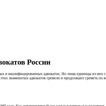
вокатов России
ных и квалифицированных адвокатах. Но лишь единицы из них с
тих знаменитых адвокатов гремели и продолжают греметь по вс
1985 году. Его доверителями были самые влиятельные политики,