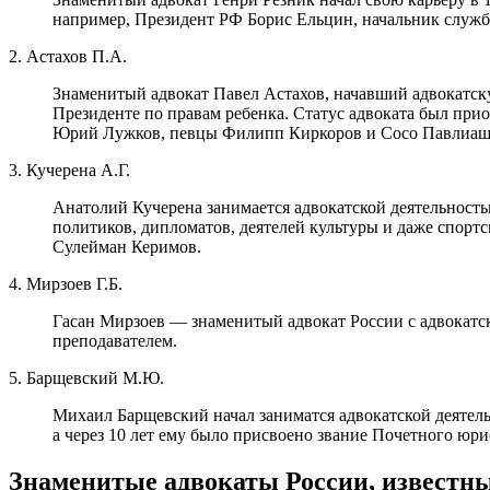
например, Президент РФ Борис Ельцин, начальник служ
2. Астахов П.А.
Знаменитый адвокат Павел Астахов, начавший адвокатску
Президенте по правам ребенка. Статус адвоката был прио
Юрий Лужков, певцы Филипп Киркоров и Сосо Павлиашв
3. Кучерена А.Г.
Анатолий Кучерена занимается адвокатской деятельность
политиков, дипломатов, деятелей культуры и даже спорт
Сулейман Керимов.
4. Мирзоев Г.Б.
Гасан Мирзоев — знаменитый адвокат России с адвокатск
преподавателем.
5. Барщевский М.Ю.
Михаил Барщевский начал заниматся адвокатской деятельн
а через 10 лет ему было присвоено звание Почетного юрис
Знаменитые адвокаты России, известн